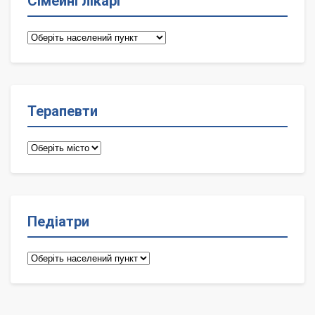
Сімейні лікарі
Сімейні
лікарі
Терапевти
Терапевти
Педіатри
Педіатри