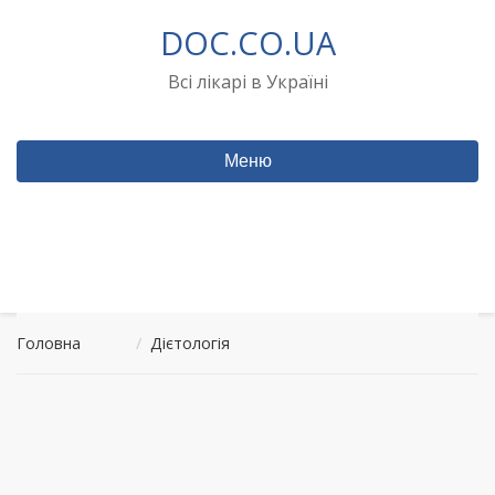
Перейти
DOC.CO.UA
до
вмісту
Всі лікарі в Україні
Меню
Головна
/
Дієтологія