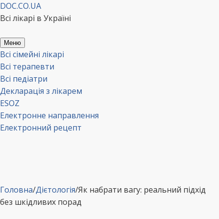
Перейти
DOC.CO.UA
до
Всі лікарі в Україні
вмісту
Меню
Всі сімейні лікарі
Всі терапевти
Всі педіатри
Декларація з лікарем
ESOZ
Електронне направлення
Електронний рецепт
Головна
/
Дієтологія
/
Як набрати вагу: реальний підхід
без шкідливих порад