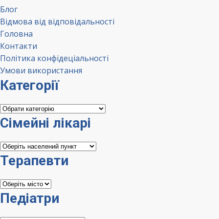
Блог
Відмова від відповідальності
Головна
Контакти
Політика конфідеціальності
Умови використання
Категорії
Категорії
Сімейні лікарі
Сімейні
лікарі
Терапевти
Терапевти
Педіатри