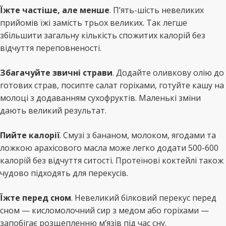
Їжте частіше, але менше
. П’ять-шість невеликих
прийомів їжі замість трьох великих. Так легше
збільшити загальну кількість спожитих калорій без
відчуття переповненості.
Збагачуйте звичні страви
. Додайте оливкову олію до
готових страв, посипте салат горіхами, готуйте кашу на
молоці з додаванням сухофруктів. Маленькі зміни
дають великий результат.
Пийте калорії
. Смузі з бананом, молоком, ягодами та
ложкою арахісового масла може легко додати 500-600
калорій без відчуття ситості. Протеїнові коктейлі також
чудово підходять для перекусів.
Їжте перед сном
. Невеликий білковий перекус перед
сном — кисломолочний сир з медом або горіхами —
запобігає розщепленню м’язів під час сну.