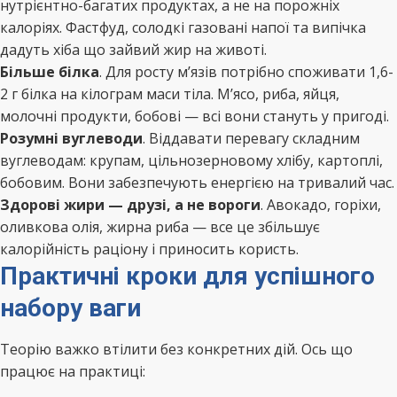
нутрієнтно-багатих продуктах, а не на порожніх
калоріях. Фастфуд, солодкі газовані напої та випічка
дадуть хіба що зайвий жир на животі.
Більше білка
. Для росту м’язів потрібно споживати 1,6-
2 г білка на кілограм маси тіла. М’ясо, риба, яйця,
молочні продукти, бобові — всі вони стануть у пригоді.
Розумні вуглеводи
. Віддавати перевагу складним
вуглеводам: крупам, цільнозерновому хлібу, картоплі,
бобовим. Вони забезпечують енергією на тривалий час.
Здорові жири — друзі, а не вороги
. Авокадо, горіхи,
оливкова олія, жирна риба — все це збільшує
калорійність раціону і приносить користь.
Практичні кроки для успішного
набору ваги
Теорію важко втілити без конкретних дій. Ось що
працює на практиці: