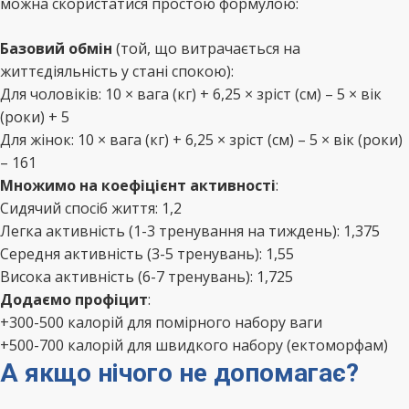
можна скористатися простою формулою:
Базовий обмін
(той, що витрачається на
життєдіяльність у стані спокою):
Для чоловіків: 10 × вага (кг) + 6,25 × зріст (см) – 5 × вік
(роки) + 5
Для жінок: 10 × вага (кг) + 6,25 × зріст (см) – 5 × вік (роки)
– 161
Множимо на коефіцієнт активності
:
Сидячий спосіб життя: 1,2
Легка активність (1-3 тренування на тиждень): 1,375
Середня активність (3-5 тренувань): 1,55
Висока активність (6-7 тренувань): 1,725
Додаємо профіцит
:
+300-500 калорій для помірного набору ваги
+500-700 калорій для швидкого набору (ектоморфам)
А якщо нічого не допомагає?