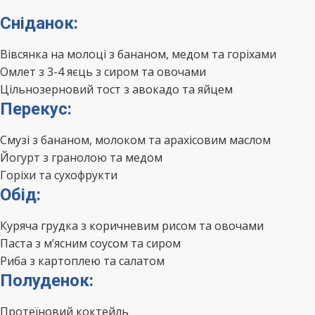
Сніданок:
Вівсянка на молоці з бананом, медом та горіхами
Омлет з 3-4 яєць з сиром та овочами
Цільнозерновий тост з авокадо та яйцем
Перекус:
Смузі з бананом, молоком та арахісовим маслом
Йогурт з гранолою та медом
Горіхи та сухофрукти
Обід:
Куряча грудка з коричневим рисом та овочами
Паста з м’ясним соусом та сиром
Риба з картоплею та салатом
Полуденок:
Протеїновий коктейль