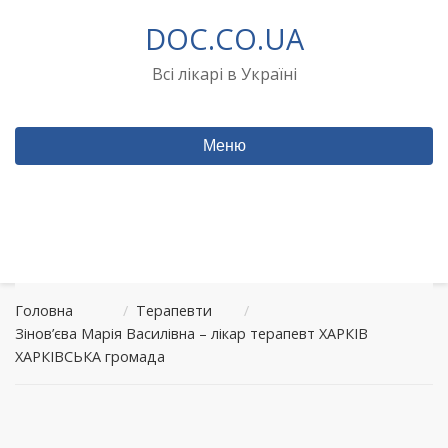
Перейти
DOC.CO.UA
до
вмісту
Всі лікарі в Україні
Меню
Головна
/
Терапевти
/
Зінов’єва Марія Василівна – лікар терапевт ХАРКІВ
ХАРКІВСЬКА громада