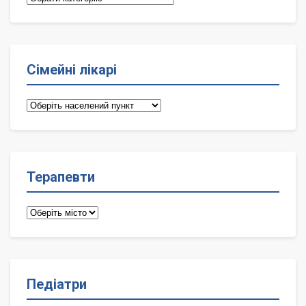
Сімейні лікарі
Сімейні
лікарі
Терапевти
Терапевти
Педіатри