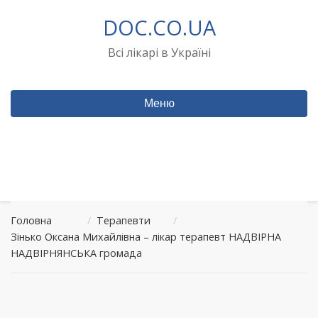
Перейти
DOC.CO.UA
до
вмісту
Всі лікарі в Україні
Меню
Головна
/
Терапевти
/
Зінько Оксана Михайлівна – лікар терапевт НАДВІРНА
НАДВІРНЯНСЬКА громада