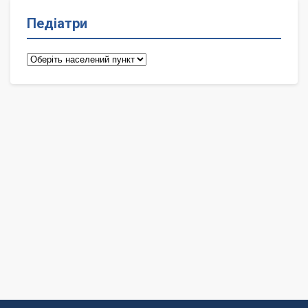
Педіатри
Педіатри