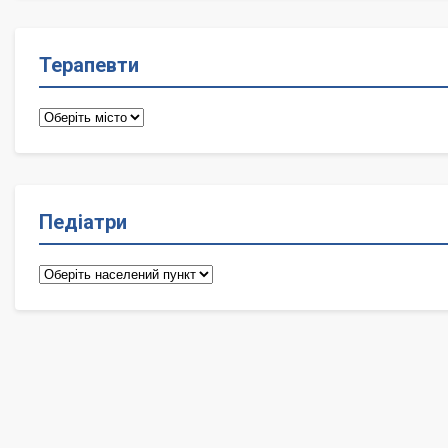
Терапевти
Терапевти
Педіатри
Педіатри