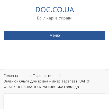
Перейти
DOC.CO.UA
до
вмісту
Всі лікарі в Україні
Меню
Головна
/
Терапевти
/
Зеленюк Ольга Дмитрівна – лікар терапевт ІВАНО-
ФРАНКІВСЬК ІВАНО-ФРАНКІВСЬКА громада