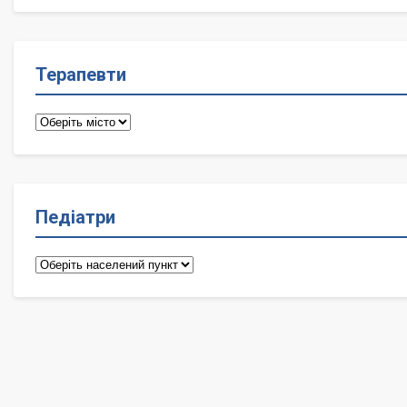
лікарі
Терапевти
Терапевти
Педіатри
Педіатри