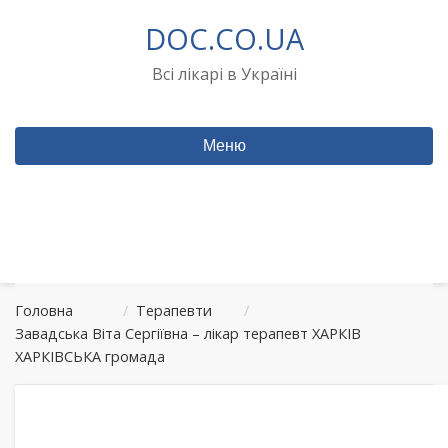
Перейти
DOC.CO.UA
до
вмісту
Всі лікарі в Україні
Меню
Головна
/
Терапевти
/
Завадська Віта Сергіївна – лікар терапевт ХАРКІВ
ХАРКІВСЬКА громада