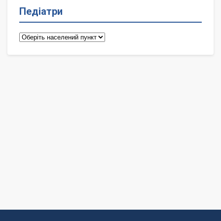
Педіатри
Педіатри