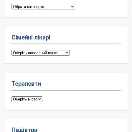
Категорії
Сімейні лікарі
Сімейні
лікарі
Терапевти
Терапевти
Педіатри