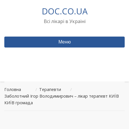
Перейти
DOC.CO.UA
до
вмісту
Всі лікарі в Україні
Меню
Головна
/
Терапевти
/
Заболотний Ігор Володимирович – лікар терапевт КИЇВ
КИЇВ громада