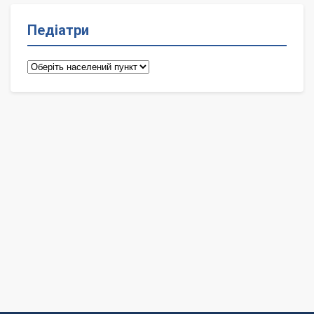
Педіатри
Педіатри