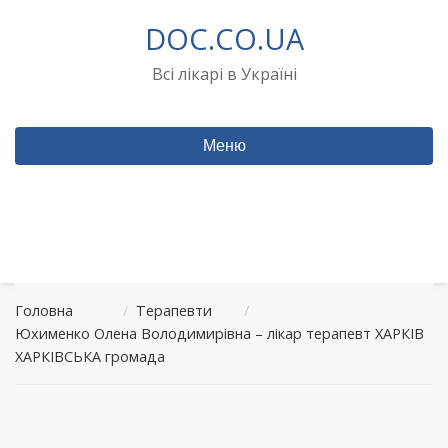
Перейти
DOC.CO.UA
до
вмісту
Всі лікарі в Україні
Меню
Головна
/
Терапевти
/
Юхименко Олена Володимирівна – лікар терапевт ХАРКІВ
ХАРКІВСЬКА громада