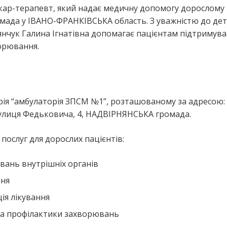
ікар-терапевт, який надає медичну допомогу дорослому
ада у ІВАНО-ФРАНКІВСЬКА область. З уважністю до де
янчук Галина Ігнатівна допомагає пацієнтам підтримув
ворювання.
рія “амбулаторія ЗПСМ №1”, розташованому за адресою:
улиця Федьковича, 4, НАДВІРНЯНСЬКА громада.
ослуг для дорослих пацієнтів:
вань внутрішніх органів
ння
ія лікування
та профілактики захворювань