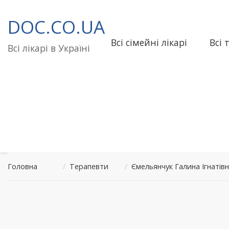
Перейти
до
DOC.CO.UA
вмісту
Всі сімейні лікарі
Всі 
Всі лікарі в Україні
Головна
/
Терапевти
/
Ємельянчук Галина Ігнаті