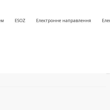
ем
ESOZ
Електронне направлення
Еле