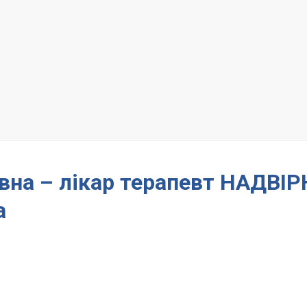
івна – лікар терапевт НАДВІ
а