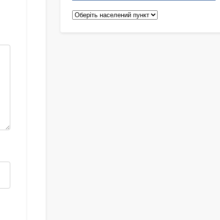
Педіатри