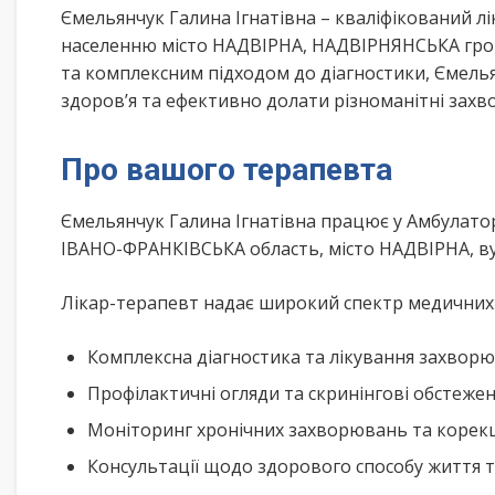
Ємельянчук Галина Ігнатівна – кваліфікований л
населенню місто НАДВІРНА, НАДВІРНЯНСЬКА гром
та комплексним підходом до діагностики, Ємель
здоров’я та ефективно долати різноманітні зах
Про вашого терапевта
Ємельянчук Галина Ігнатівна працює у Амбулато
ІВАНО-ФРАНКІВСЬКА область, місто НАДВІРНА, в
Лікар-терапевт надає широкий спектр медичних п
Комплексна діагностика та лікування захворю
Профілактичні огляди та скринінгові обстеже
Моніторинг хронічних захворювань та корекц
Консультації щодо здорового способу життя 