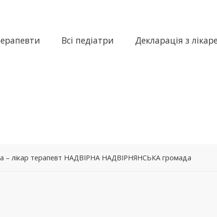
терапевти
Всі педіатри
Декларація з лікар
вна – лікар терапевт НАДВІРНА НАДВІРНЯНСЬКА громада