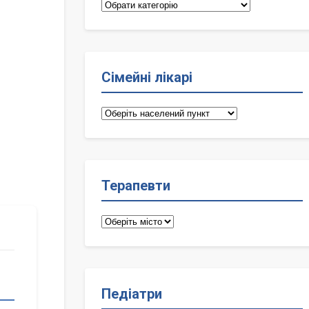
Категорії
Сімейні лікарі
Сімейні
лікарі
Терапевти
Терапевти
Педіатри