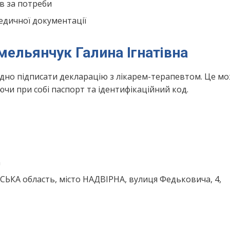
в за потреби
едичної документації
мельянчук Галина Ігнатівна
ідно підписати декларацію з лікарем-терапевтом. Це м
чи при собі паспорт та ідентифікаційний код.
m
СЬКА область, місто НАДВІРНА, вулиця Федьковича, 4,