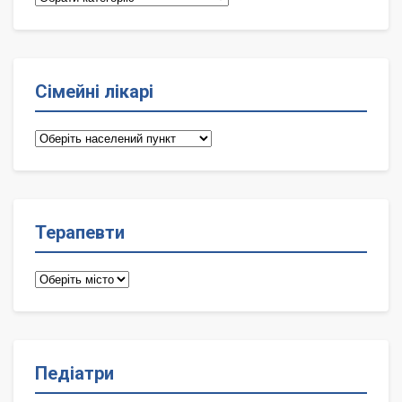
Сімейні лікарі
Сімейні
лікарі
Терапевти
Терапевти
Педіатри