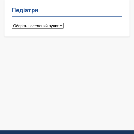
Педіатри
Педіатри