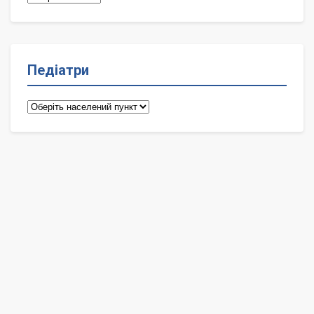
Педіатри
Педіатри