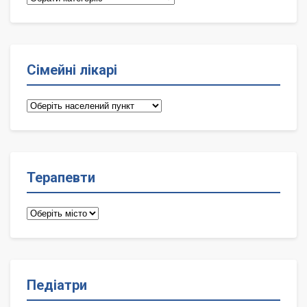
Сімейні лікарі
Сімейні
лікарі
Терапевти
Терапевти
Педіатри