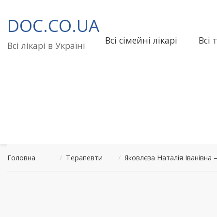
Перейти
до
DOC.CO.UA
вмісту
Всі сімейні лікарі
Всі 
Всі лікарі в Україні
Головна
/
Терапевти
/
Яковлєва Наталія Іванівна 