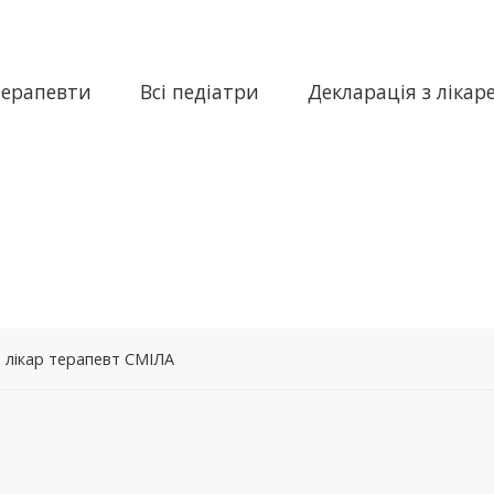
терапевти
Всі педіатри
Декларація з лікар
– лікар терапевт СМІЛА