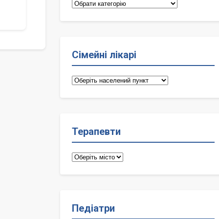
Категорії
Сімейні лікарі
Сімейні
лікарі
Терапевти
Терапевти
Педіатри