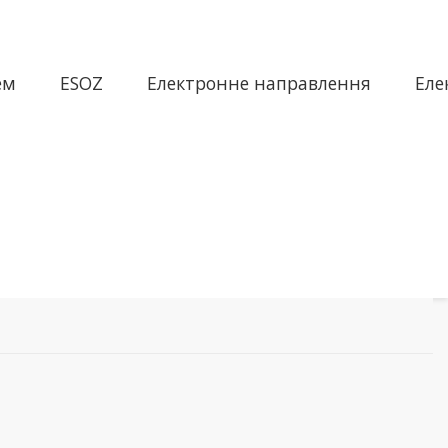
ем
ESOZ
Електронне направлення
Еле