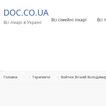
Перейти
до
DOC.CO.UA
вмісту
Всі сімейні лікарі
Всі 
Всі лікарі в Україні
Головна
/
Терапевти
/
Войтюк Віталій Володими