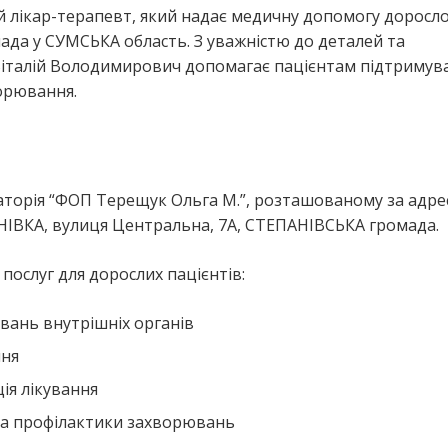
 лікар-терапевт, який надає медичну допомогу доросл
да у СУМСЬКА область. З уважністю до деталей та
Віталій Володимирович допомагає пацієнтам підтримув
ворювання.
торія “ФОП Терещук Ольга М.”, розташованому за адре
ІВКА, вулиця Центральна, 7А, СТЕПАНІВСЬКА громада.
ослуг для дорослих пацієнтів:
вань внутрішніх органів
ння
ія лікування
та профілактики захворювань