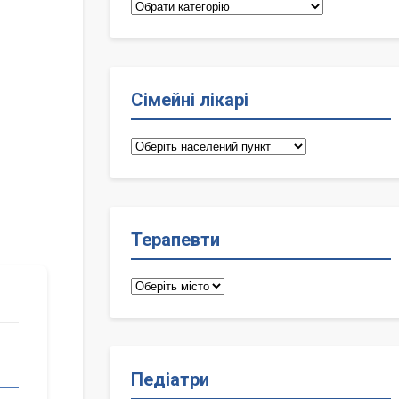
Категорії
Сімейні лікарі
Сімейні
лікарі
Терапевти
Терапевти
Педіатри