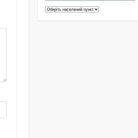
Педіатри