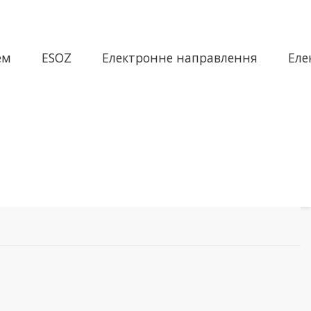
ем
ESOZ
Електронне направлення
Еле