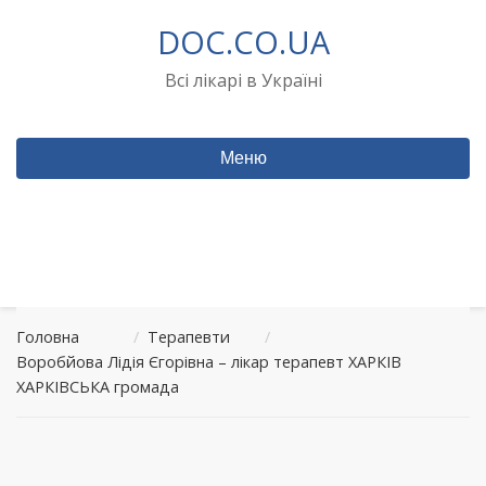
Перейти
DOC.CO.UA
до
вмісту
Всі лікарі в Україні
Меню
Головна
/
Терапевти
/
Воробйова Лідія Єгорівна – лікар терапевт ХАРКІВ
ХАРКІВСЬКА громада