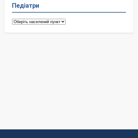
Педіатри
Педіатри