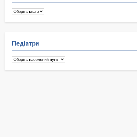
Терапевти
Педіатри
Педіатри