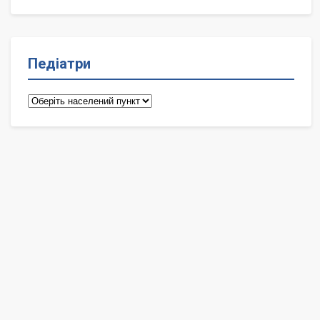
Педіатри
Педіатри