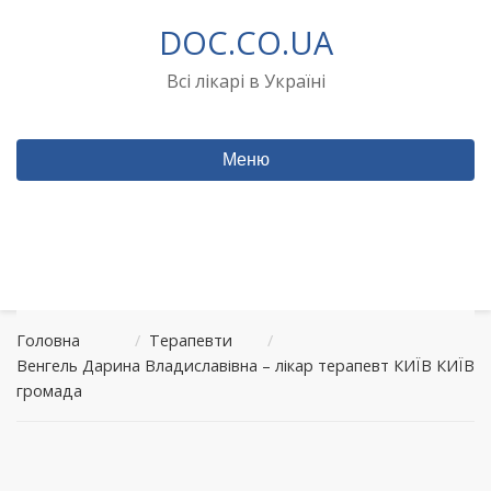
Перейти
DOC.CO.UA
до
вмісту
Всі лікарі в Україні
Меню
Головна
/
Терапевти
/
Венгель Дарина Владиславівна – лікар терапевт КИЇВ КИЇВ
громада