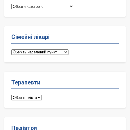
Категорії
Сімейні лікарі
Сімейні
лікарі
Терапевти
Терапевти
Педіатри