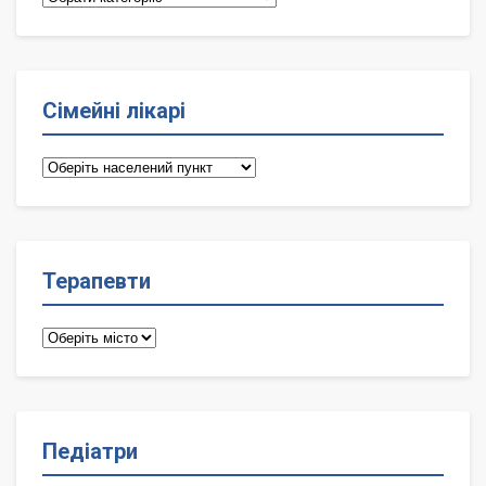
Сімейні лікарі
Сімейні
лікарі
Терапевти
Терапевти
Педіатри