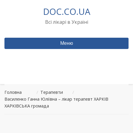
Перейти
DOC.CO.UA
до
вмісту
Всі лікарі в Україні
Меню
Головна
/
Терапевти
/
Василенко Ганна Юліївна – лікар терапевт ХАРКІВ
ХАРКІВСЬКА громада