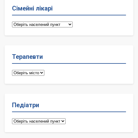
Сімейні лікарі
Сімейні
лікарі
Терапевти
Терапевти
Педіатри
Педіатри