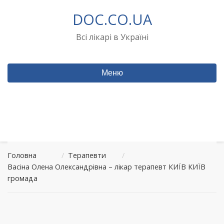
Перейти
DOC.CO.UA
до
вмісту
Всі лікарі в Україні
Меню
Головна
/
Терапевти
/
Васіна Олена Олександрівна – лікар терапевт КИЇВ КИЇВ
громада