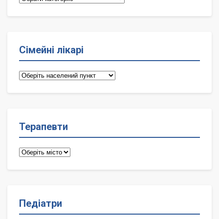
Сімейні лікарі
Сімейні
лікарі
Терапевти
Терапевти
Педіатри