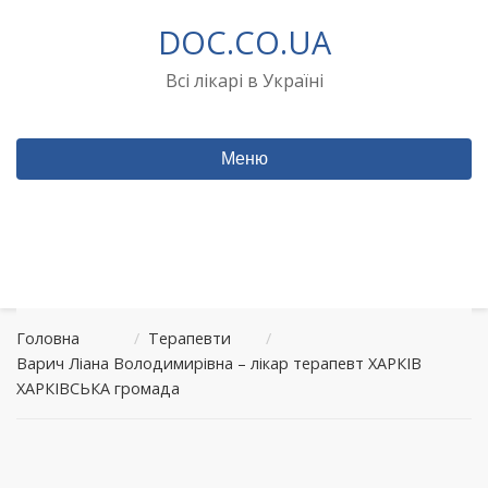
Перейти
DOC.CO.UA
до
вмісту
Всі лікарі в Україні
Меню
Головна
/
Терапевти
/
Варич Ліана Володимирівна – лікар терапевт ХАРКІВ
ХАРКІВСЬКА громада