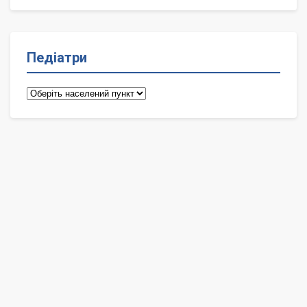
Педіатри
Педіатри