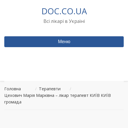
Перейти
DOC.CO.UA
до
вмісту
Всі лікарі в Україні
Меню
Головна
/
Терапевти
/
Цехович Марія Марківна – лікар терапевт КИЇВ КИЇВ
громада