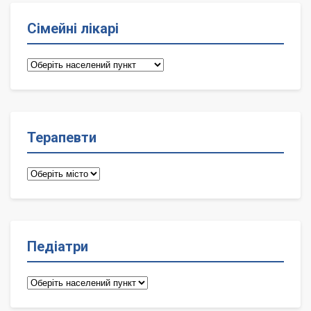
Сімейні лікарі
Сімейні
лікарі
Терапевти
Терапевти
Педіатри
Педіатри