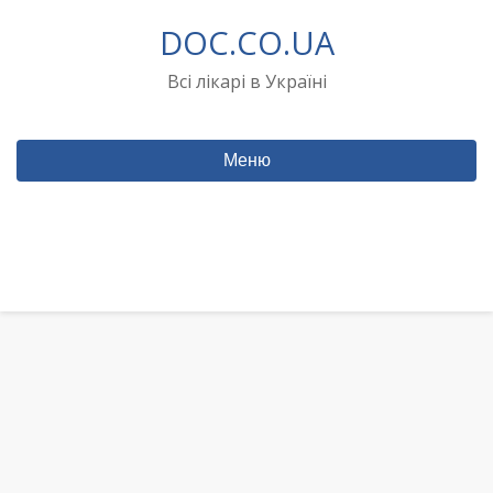
Перейти
DOC.CO.UA
до
вмісту
Всі лікарі в Україні
Меню