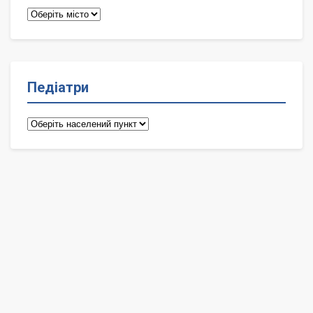
Терапевти
Педіатри
Педіатри