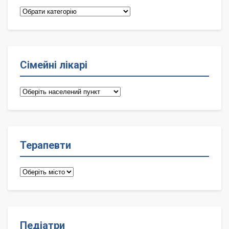
Категорії
Сімейні лікарі
Сімейні
лікарі
Терапевти
Терапевти
Педіатри