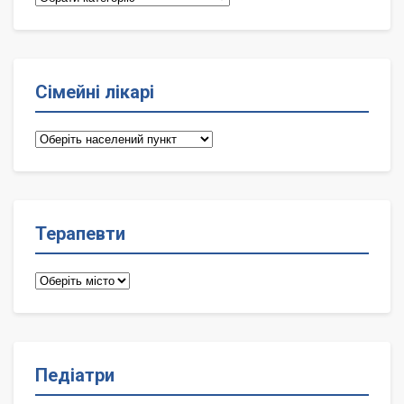
Сімейні лікарі
Сімейні
лікарі
Терапевти
Терапевти
Педіатри