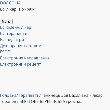
Перейти
DOC.CO.UA
до
Всі лікарі в Україні
вмісту
Меню
Всі сімейні лікарі
Всі терапевти
Всі педіатри
Декларація з лікарем
ESOZ
Електронне направлення
Електронний рецепт
Головна
/
Терапевти
/
Танинець Зоя Василівна – лікар
терапевт БЕРЕГОВЕ БЕРЕГІВСЬКА громада