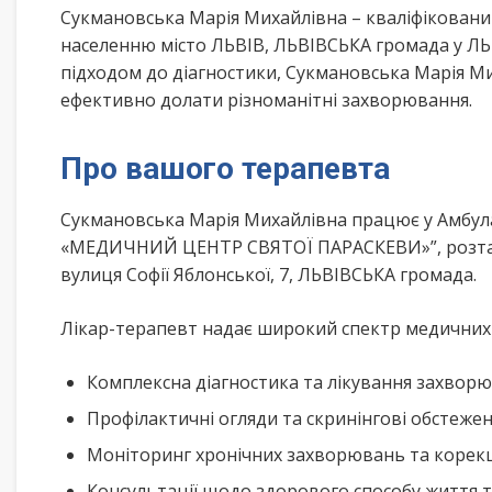
Сукмановська Марія Михайлівна – кваліфіковани
населенню місто ЛЬВІВ, ЛЬВІВСЬКА громада у ЛЬ
підходом до діагностики, Сукмановська Марія М
ефективно долати різноманітні захворювання.
Про вашого терапевта
Сукмановська Марія Михайлівна працює у Ам
«МЕДИЧНИЙ ЦЕНТР СВЯТОЇ ПАРАСКЕВИ»”, розташо
вулиця Софії Яблонської, 7, ЛЬВІВСЬКА громада.
Лікар-терапевт надає широкий спектр медичних п
Комплексна діагностика та лікування захворю
Профілактичні огляди та скринінгові обстеже
Моніторинг хронічних захворювань та корекц
Консультації щодо здорового способу життя 