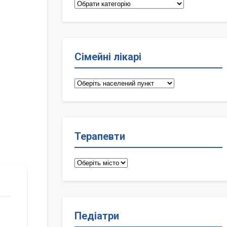
Категорії
Сімейні лікарі
Сімейні
лікарі
Терапевти
Терапевти
Педіатри