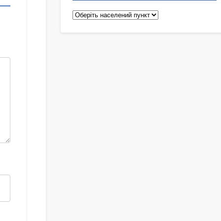
Педіатри