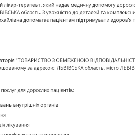
й лікар-терапевт, який надає медичну допомогу доросл
ВІВСЬКА область. З уважністю до деталей та комплексн
ихайлівна допомагає пацієнтам підтримувати здоров’я 
булаторія “ТОВАРИСТВО З ОБМЕЖЕНОЮ ВІДПОВІДАЛЬНІС
ваному за адресою: ЛЬВІВСЬКА область, місто ЛЬВІВ
ослуг для дорослих пацієнтів:
вань внутрішніх органів
ння
ія лікування
та профілактики захворювань