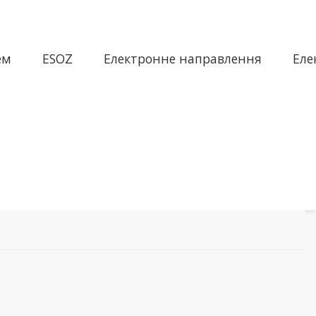
ем
ESOZ
Електронне направлення
Еле