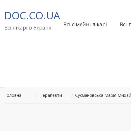
Перейти
до
DOC.CO.UA
вмісту
Всі сімейні лікарі
Всі 
Всі лікарі в Україні
Головна
/
Терапевти
/
Сукмановська Марія Михай