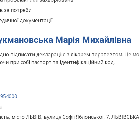
в за потреби
едичної документації
Сукмановська Марія Михайлівна
ідно підписати декларацію з лікарем-терапевтом. Це м
чи при собі паспорт та ідентифікаційний код.
2954000
u
сть, місто ЛЬВІВ, вулиця Софії Яблонської, 7, ЛЬВІВСЬКА