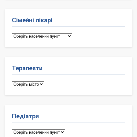
Сімейні лікарі
Сімейні
лікарі
Терапевти
Терапевти
Педіатри
Педіатри