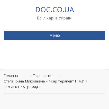
Перейти
DOC.CO.UA
до
вмісту
Всі лікарі в Україні
Меню
Головна
/
Терапевти
/
Степа Ірина Миколаївна – лікар терапевт НІЖИН
НІЖИНСЬКА громада