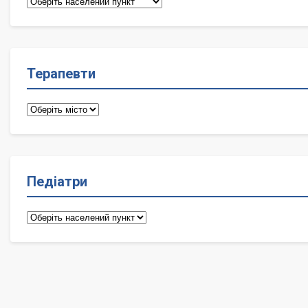
Сімейні
лікарі
Терапевти
Терапевти
Педіатри
Педіатри