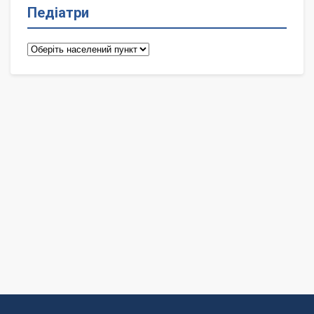
Педіатри
Педіатри