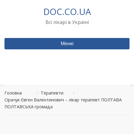
Перейти
DOC.CO.UA
до
вмісту
Всі лікарі в Україні
Меню
Головна
/
Терапевти
/
Сірачук Євген Валентинович – лікар терапевт ПОЛТАВА
ПОЛТАВСЬКА громада