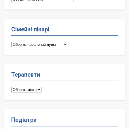
Сімейні лікарі
Сімейні
лікарі
Терапевти
Терапевти
Педіатри