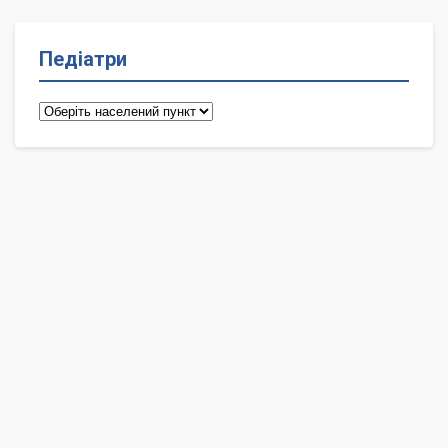
Педіатри
Педіатри