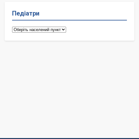
Педіатри
Педіатри