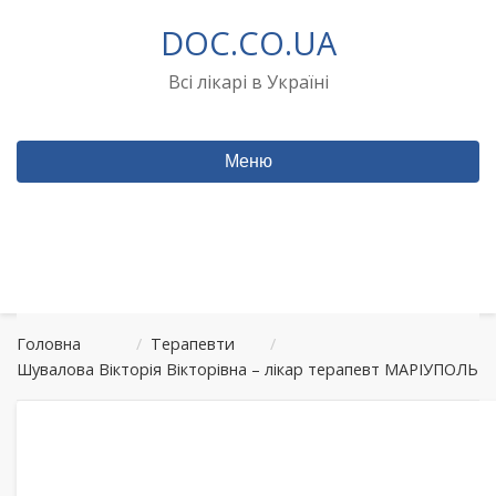
Перейти
DOC.CO.UA
до
вмісту
Всі лікарі в Україні
Меню
Головна
/
Терапевти
/
Шувалова Вікторія Вікторівна – лікар терапевт МАРІУПОЛЬ