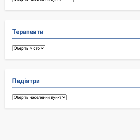
лікарі
Терапевти
Терапевти
Педіатри
Педіатри