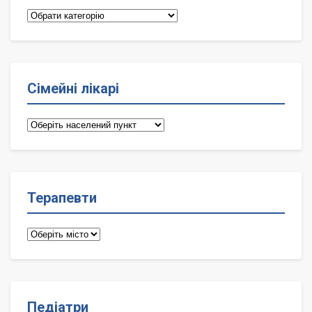
Категорії
Сімейні лікарі
Сімейні
лікарі
Терапевти
Терапевти
Педіатри