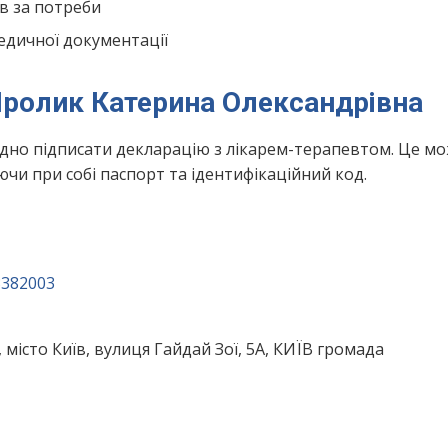
в за потреби
едичної документації
Шролик Катерина Олександрівна
ідно підписати декларацію з лікарем-терапевтом. Це м
чи при собі паспорт та ідентифікаційний код.
3382003
, місто Київ, вулиця Гайдай Зої, 5А, КИЇВ громада