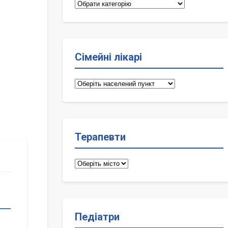
Категорії
Сімейні лікарі
Сімейні
лікарі
Терапевти
Терапевти
Педіатри