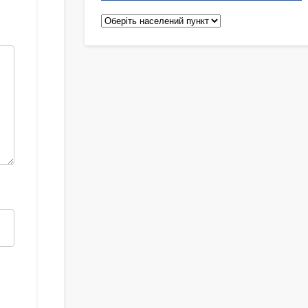
Педіатри