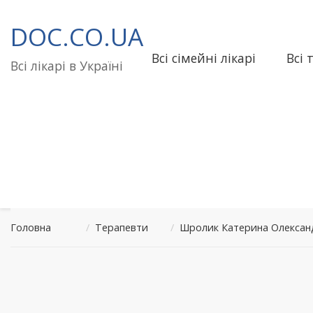
Перейти
до
DOC.CO.UA
вмісту
Всі сімейні лікарі
Всі 
Всі лікарі в Україні
Головна
/
Терапевти
/
Шролик Катерина Олександ