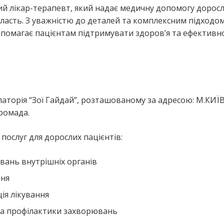
й лікар-терапевт, який надає медичну допомогу дорос
ласть. З уважністю до деталей та комплексним підходо
помагає пацієнтам підтримувати здоров’я та ефективн
торія “Зої Гайдай”, розташованому за адресою: М.КИЇ
громада.
ослуг для дорослих пацієнтів:
вань внутрішніх органів
ння
ія лікування
та профілактики захворювань