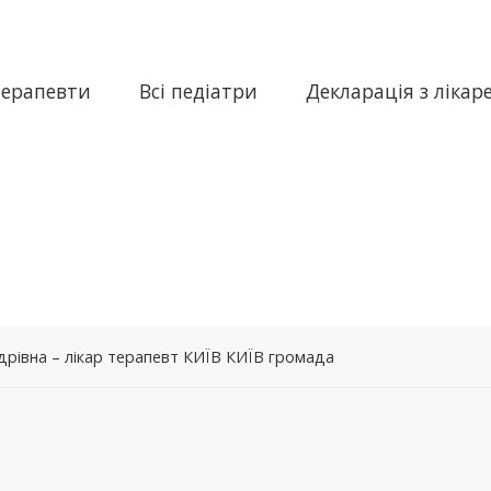
терапевти
Всі педіатри
Декларація з лікар
рівна – лікар терапевт КИЇВ КИЇВ громада