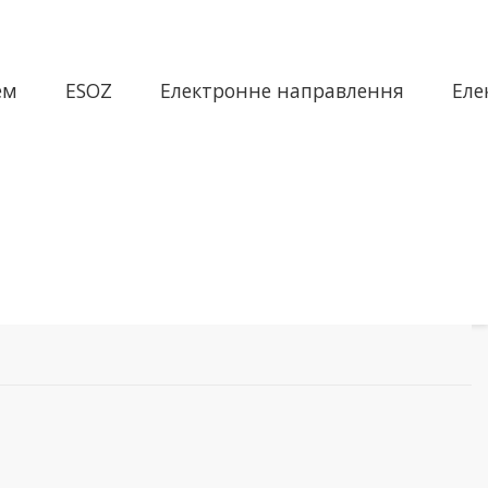
ем
ESOZ
Електронне направлення
Еле