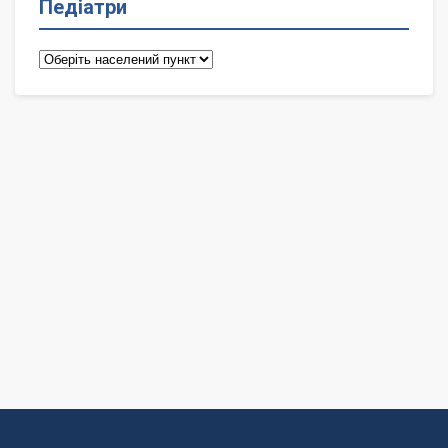
Педіатри
Педіатри