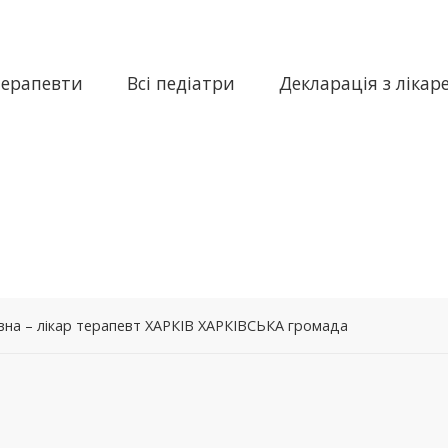
терапевти
Всі педіатри
Декларація з лікар
на – лікар терапевт ХАРКІВ ХАРКІВСЬКА громада