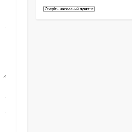
Педіатри