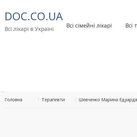
Перейти
до
DOC.CO.UA
вмісту
Всі сімейні лікарі
Всі 
Всі лікарі в Україні
Головна
/
Терапевти
/
Шевченко Марина Едуардів