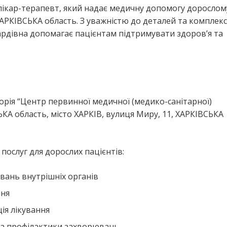
лікар-терапевт, який надає медичну допомогу дорослом
ХАРКІВСЬКА область. З уважністю до деталей та комплек
рдівна допомагає пацієнтам підтримувати здоров’я та
ія “Центр первинної медичної (медико-санітарної)
А область, місто ХАРКІВ, вулиця Миру, 11, ХАРКІВСЬКА
ослуг для дорослих пацієнтів:
вань внутрішніх органів
ння
ія лікування
та профілактики захворювань