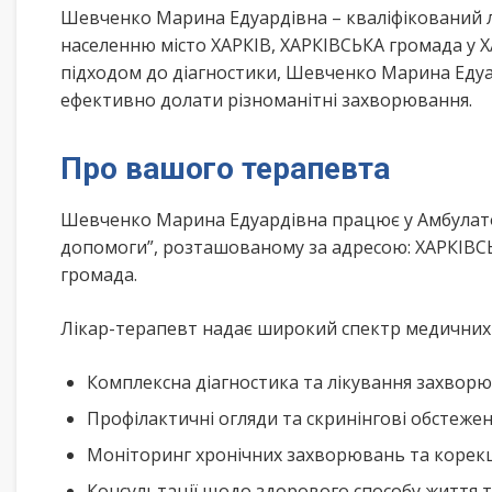
Шевченко Марина Едуардівна – кваліфікований 
населенню місто ХАРКІВ, ХАРКІВСЬКА громада у 
підходом до діагностики, Шевченко Марина Едуа
ефективно долати різноманітні захворювання.
Про вашого терапевта
Шевченко Марина Едуардівна працює у Амбулатор
допомоги”, розташованому за адресою: ХАРКІВСЬК
громада.
Лікар-терапевт надає широкий спектр медичних п
Комплексна діагностика та лікування захворю
Профілактичні огляди та скринінгові обстеже
Моніторинг хронічних захворювань та корекц
Консультації щодо здорового способу життя 