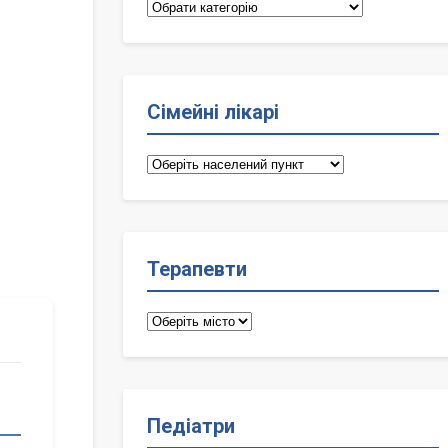
Категорії
Сімейні лікарі
Сімейні
лікарі
Терапевти
Терапевти
Педіатри