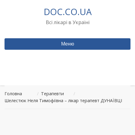
Перейти
DOC.CO.UA
до
вмісту
Всі лікарі в Україні
Меню
Головна
/
Терапевти
/
Шелестюк Неля Тимофіївна – лікар терапевт ДУНАЇВЦІ