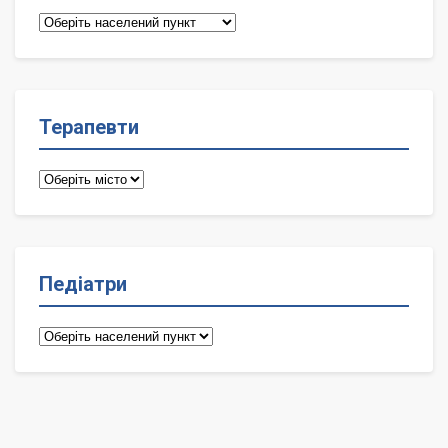
Сімейні
лікарі
Терапевти
Терапевти
Педіатри
Педіатри