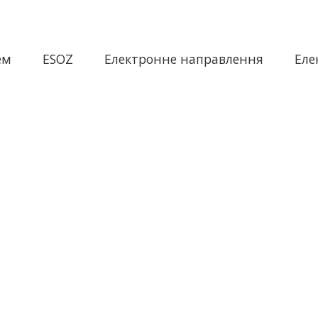
ем
ESOZ
Електронне направлення
Еле