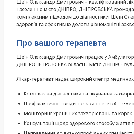
Шеїн Олександр Дмитрович – кваліфікований лі
населенню місто ДНІПРО, ДНІПРОВСЬКА громада 
комплексним підходом до діагностики, Шеїн Ол
здоров’я та ефективно долати різноманітні зах
Про вашого терапевта
Шеїн Олександр Дмитрович працює у Амбулаторія
ДНІПРОПЕТРОВСЬКА область, місто ДНІПРО, вули
Лікар-терапевт надає широкий спектр медичних п
Комплексна діагностика та лікування захворю
Профілактичні огляди та скринінгові обстеже
Моніторинг хронічних захворювань та корекц
Консультації щодо здорового способу життя 
Направлення до вузькопрофільних спеціалісті