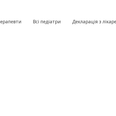
терапевти
Всі педіатри
Декларація з лікар