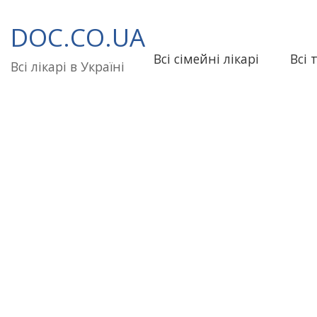
Перейти
до
DOC.CO.UA
вмісту
Всі сімейні лікарі
Всі 
Всі лікарі в Україні