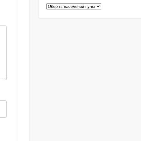
Педіатри