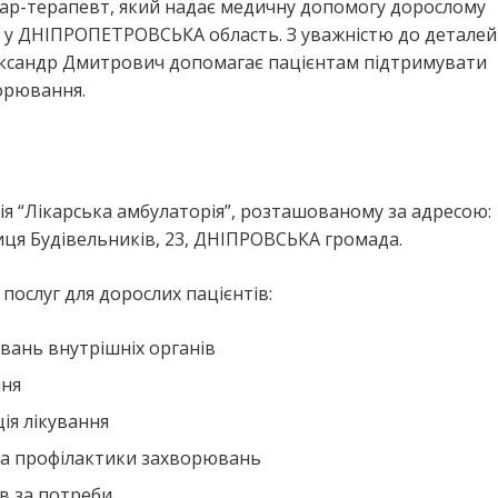
кар-терапевт, який надає медичну допомогу дорослому
у ДНІПРОПЕТРОВСЬКА область. З уважністю до деталей
ександр Дмитрович допомагає пацієнтам підтримувати
ворювання.
 “Лікарська амбулаторія”, розташованому за адресою:
ця Будівельників, 23, ДНІПРОВСЬКА громада.
ослуг для дорослих пацієнтів:
вань внутрішніх органів
ння
ія лікування
та профілактики захворювань
в за потреби