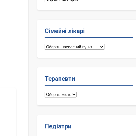
Сімейні лікарі
Сімейні
лікарі
Терапевти
Терапевти
Педіатри