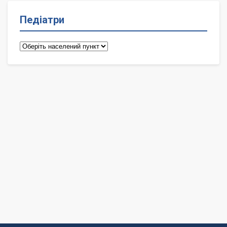
Педіатри
Педіатри