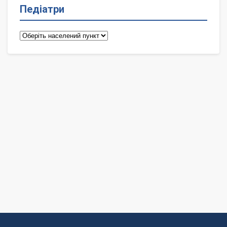
Педіатри
Педіатри