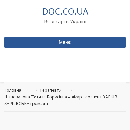
Перейти
DOC.CO.UA
до
вмісту
Всі лікарі в Україні
Меню
Головна
/
Терапевти
/
Шаповалова Тетяна Борисівна – лікар терапевт ХАРКІВ
ХАРКІВСЬКА громада