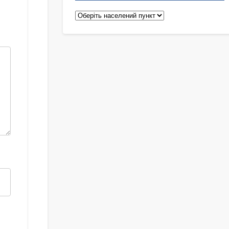
Педіатри