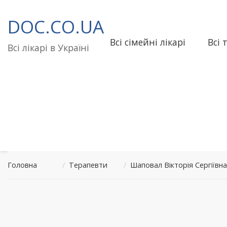
Перейти
до
DOC.CO.UA
вмісту
Всі сімейні лікарі
Всі 
Всі лікарі в Україні
Головна
/
Терапевти
/
Шаповал Вікторія Сергіїв