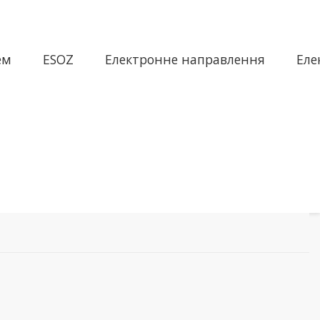
ем
ESOZ
Електронне направлення
Еле