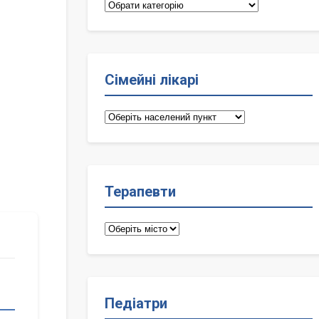
Категорії
Сімейні лікарі
Сімейні
лікарі
Терапевти
Терапевти
Педіатри