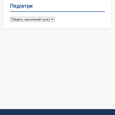
Педіатри
Педіатри