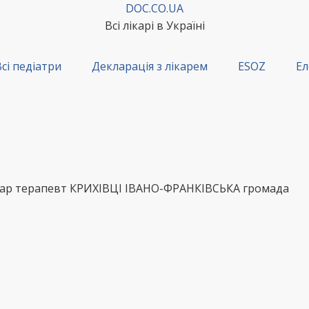
DOC.CO.UA
Всі лікарі в Україні
сі педіатри
Декларація з лікарем
ESOZ
Ел
ікар терапевт КРИХІВЦІ ІВАНО-ФРАНКІВСЬКА громада