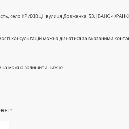
сть, село КРИХІВЦІ, вулиця Довженка, 53, ІВАНО-ФРАН
сті консультацій можна дізнатися за вказаними контак
івна можна залишити нижче.
чені *