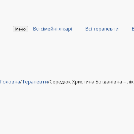
Перейти
до
вмісту
Всі сімейні лікарі
Всі терапевти
В
Меню
Головна
/
Терапевти
/
Середюк Христина Богданівна – л