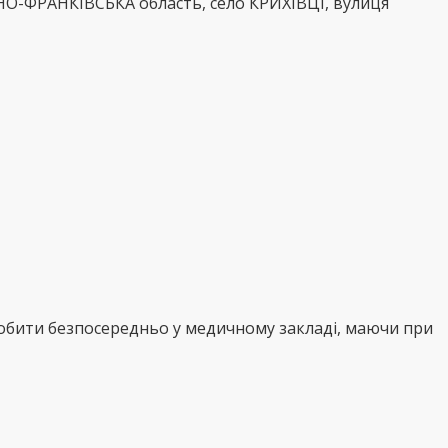
НО-ФРАНКІВСЬКА область, село КРИХІВЦІ, вулиця
робити безпосередньо у медичному закладі, маючи при