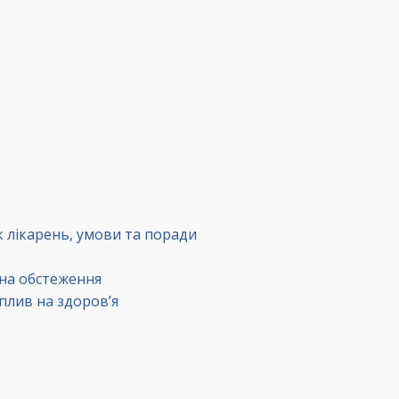
к лікарень, умови та поради
 на обстеження
вплив на здоров’я
в