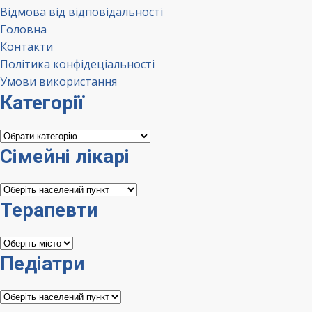
Відмова від відповідальності
Головна
Контакти
Політика конфідеціальності
Умови використання
Категорії
Категорії
Сімейні лікарі
Сімейні
лікарі
Терапевти
Терапевти
Педіатри
Педіатри