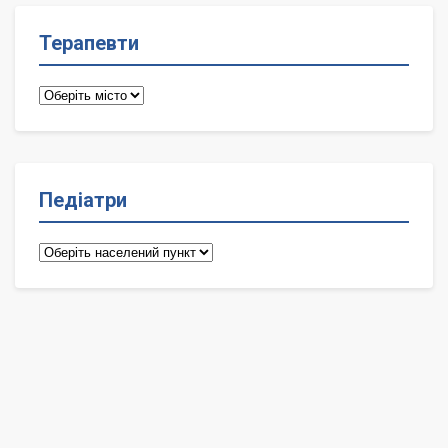
Терапевти
Терапевти
Педіатри
Педіатри