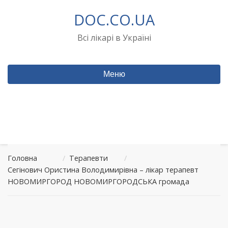
Перейти
DOC.CO.UA
до
вмісту
Всі лікарі в Україні
Меню
Головна
/
Терапевти
/
Сегінович Ористина Володимирівна – лікар терапевт
НОВОМИРГОРОД НОВОМИРГОРОДСЬКА громада