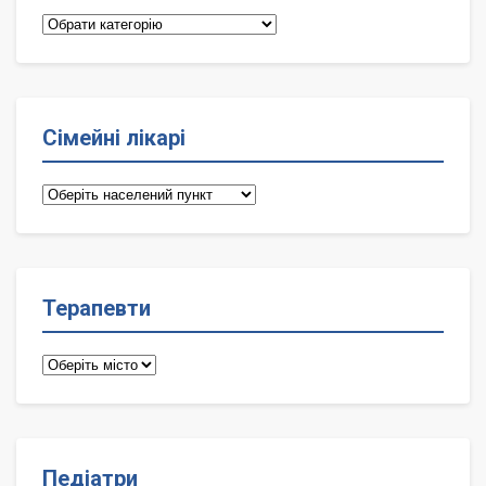
Категорії
Сімейні лікарі
Сімейні
лікарі
Терапевти
Терапевти
Педіатри