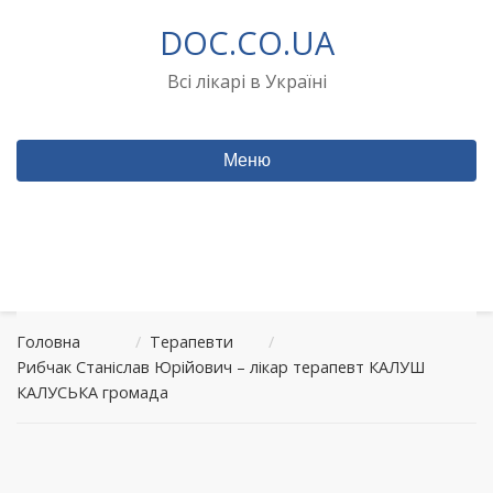
Перейти
DOC.CO.UA
до
вмісту
Всі лікарі в Україні
Меню
Головна
/
Терапевти
/
Рибчак Станіслав Юрійович – лікар терапевт КАЛУШ
КАЛУСЬКА громада